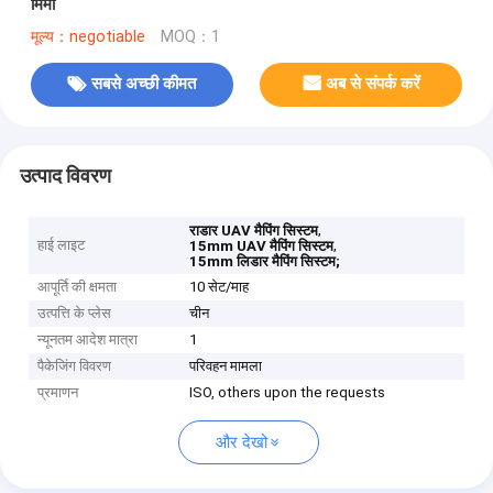
मिमी
मूल्य：negotiable
MOQ：1
सबसे अच्छी कीमत
अब से संपर्क करें
उत्पाद विवरण
,
राडार UAV मैपिंग सिस्टम
हाई लाइट
,
15mm UAV मैपिंग सिस्टम
15mm लिडार मैपिंग सिस्टम;
आपूर्ति की क्षमता
10 सेट/माह
उत्पत्ति के प्लेस
चीन
न्यूनतम आदेश मात्रा
1
पैकेजिंग विवरण
परिवहन मामला
प्रमाणन
ISO, others upon the requests
और देखो