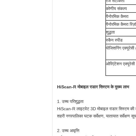
रेंज सटीकता
कोणीय संकल्प
पैनोरमिक कैमरा
पैनोरमिक कैमरा रिज़
शुद्धता
स्कैन स्पीड
पोजिशनिंग एक्यूरेसी
ओरिएंटेशन एक्यूरेसी
HiScan-R मोबाइल राडार सिस्टम के मुख्य लाभ
1. उच्च परिशुद्धता
HiScan-R लाइटवेट 3D मोबाइल राडार सिस्टम की व्या
शहरी नगरपालिका घटक सर्वेक्षण, यातायात सर्वेक्षण सू
2. उच्च आवृत्ति