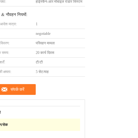
ख्या:
हाईस्कैन-आर मोबाइल राडार सिस्टम
 & नौवहन नियमों:
 आदेश मात्रा:
1
negotiable
ग विवरण:
परिवहन मामला
के समय:
20 कार्य दिवस
्तें:
टी/टी
की क्षमता:
5 सेट/माह
संपर्क करें
ी
ैन/सेक