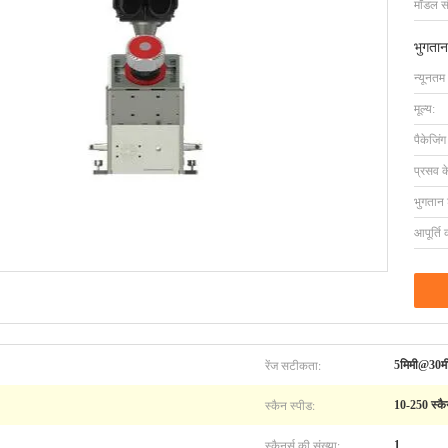
मॉडल सं
भुगतान
न्यूनतम
मूल्य:
पैकेजिं
प्रसव 
भुगतान शर
आपूर्ति 
रेंज सटीकता:
5मिमी@30म
स्कैन स्पीड:
10-250 स्क
स्कैनर्स की संख्या:
1