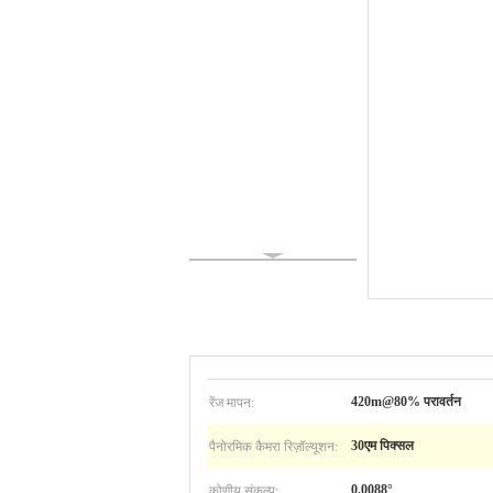
रेंज मापन:
420m@80% परावर्तन
पैनोरमिक कैमरा रिज़ॉल्यूशन:
30एम पिक्सल
कोणीय संकल्प:
0.0088°