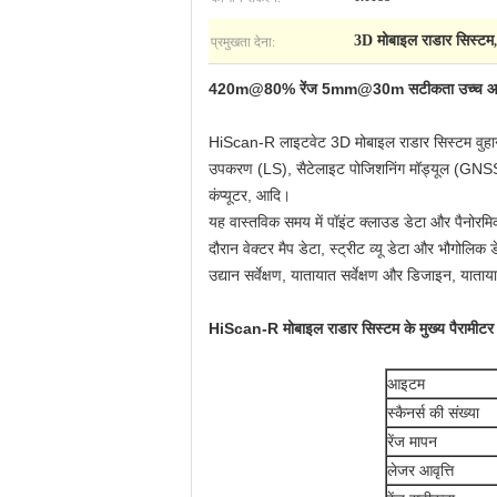
प्रमुखता देना:
3D मोबाइल राडार सिस्टम
420m@80% रेंज 5mm@30m सटीकता उच्च आवृत्ति
HiScan-R लाइटवेट 3D मोबाइल राडार सिस्टम वुहान हा
उपकरण (LS), सैटेलाइट पोजिशनिंग मॉड्यूल (GNSS), 
कंप्यूटर, आदि।
यह वास्तविक समय में पॉइंट क्लाउड डेटा और पैनोरमि
दौरान वेक्टर मैप डेटा, स्ट्रीट व्यू डेटा और भौगोल
उद्यान सर्वेक्षण, यातायात सर्वेक्षण और डिजाइन, याताय
HiScan-R मोबाइल राडार सिस्टम के मुख्य पैरामीटर
आइटम
स्कैनर्स की संख्या
रेंज मापन
लेजर आवृत्ति