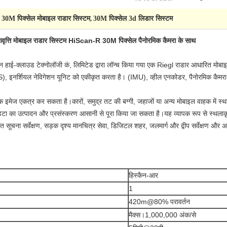
30M पिक्सेल मोबाइल राडार सिस्टम
30M पिक्सेल 3d लिडार सिस्टम
,
,
 मोबाइल राडार सिस्टम HiScan-R 30M पिक्सेल पैनोरमिक कैमरा के साथ
ई-क्लाउड टेक्नोलॉजी कं, लिमिटेड द्वारा लॉन्च किया गया एक Riegl राडार आधारित मोबाइल 
इनर्शियल नेविगेशन यूनिट को एकीकृत करता है। (IMU), व्हील एनकोडर, पैनोरमिक कैमरा, असे
क इमेज एकत्र कर सकता है।कारों, समुद्र तट की बग्गी, जहाजों या अन्य मोबाइल वाहक में स
िक डेटा का उत्पादन और प्रसंस्करण आसानी से पूरा किया जा सकता है।यह व्यापक रूप से स्थलाक
ात सूचना सर्वेक्षण, सड़क दृश्य मानचित्र सेवा, डिजिटल शहर, जलमार्ग और द्वीप सर्वेक्षण और अन्य
हिस्कैन-आर
1
420m@80% परावर्तन
मैक्स।1,000,000 अंक/से