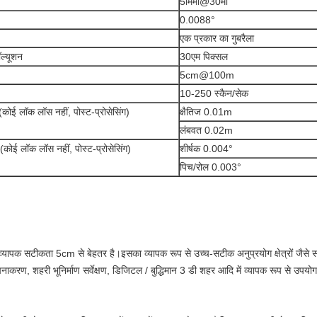
5मिमी@30मी
0.0088°
एक प्रकार का गुबरैला
ॉल्यूशन
30एम पिक्सल
5cm@100m
10-250 स्कैन/सेक
 (कोई लॉक लॉस नहीं, पोस्ट-प्रोसेसिंग)
क्षैतिज 0.01m
लंबवत 0.02m
 (कोई लॉक लॉस नहीं, पोस्ट-प्रोसेसिंग)
शीर्षक 0.004°
पिच/रोल 0.003°
पक सटीकता 5cm से बेहतर है।इसका व्यापक रूप से उच्च-सटीक अनुप्रयोग क्षेत्रों जैसे सड
चनाकरण, शहरी भूनिर्माण सर्वेक्षण, डिजिटल / बुद्धिमान 3 डी शहर आदि में व्यापक रूप से उप